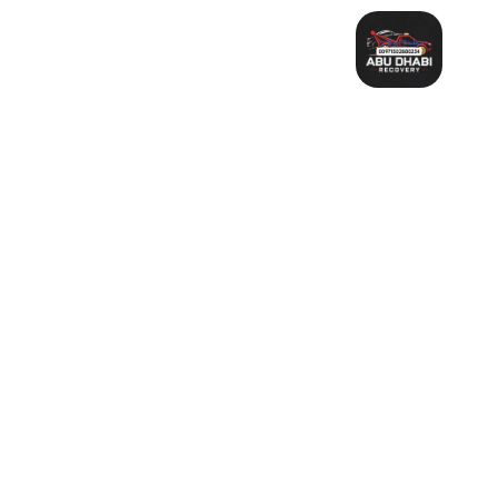
خطي
لى
لمحتوى