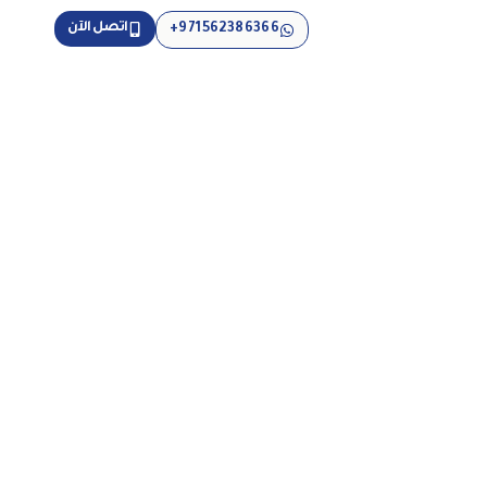
اتصل الآن
971562386366+