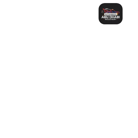
خطي
لى
لمحتوى