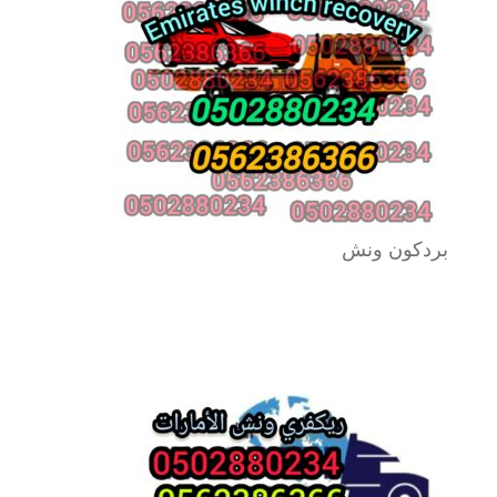
بردكون ونش