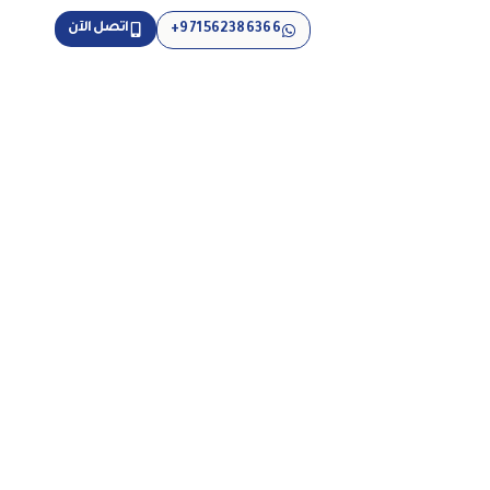
اتصل الآن
971562386366+