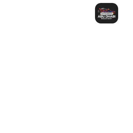
خطي
لى
لمحتوى