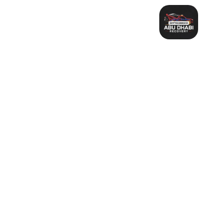
خطي
لى
لمحتوى