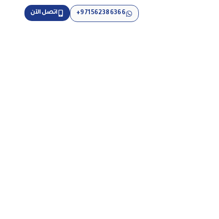
اتصل الآن
971562386366+