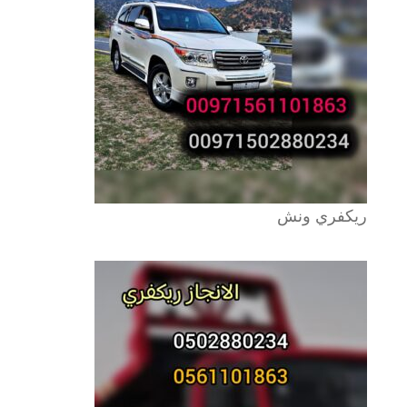
ريكفري ونش