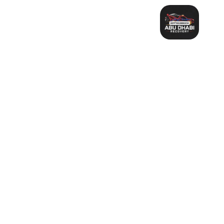
خطي
لى
لمحتوى