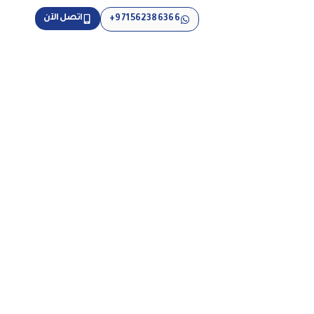
اتصل الآن
971562386366+