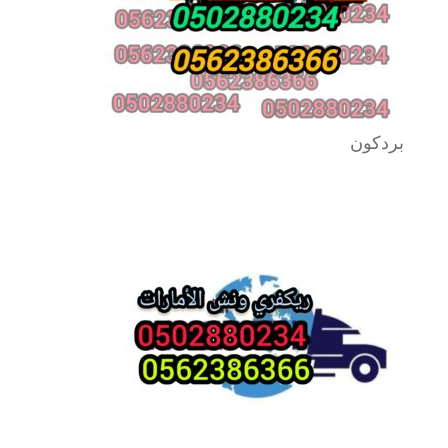
بردكون