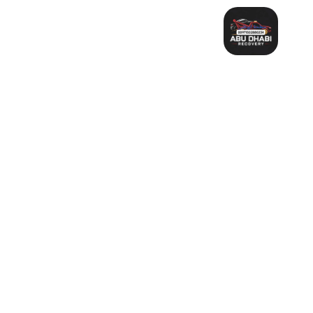
خطي
لى
لمحتوى