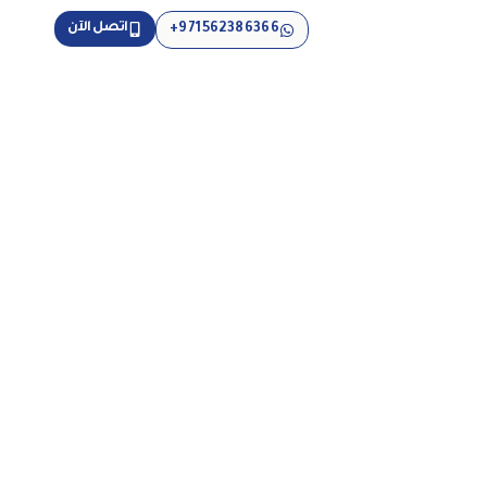
اتصل الآن
971562386366+