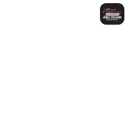
خطي
لى
لمحتوى