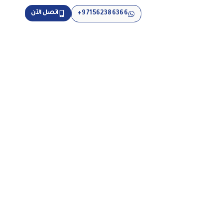
اتصل الآن
971562386366+