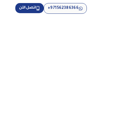
اتصل الآن
971562386366+