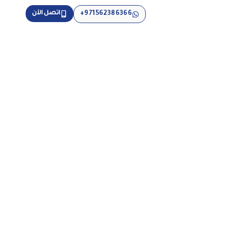
اتصل الآن
971562386366+