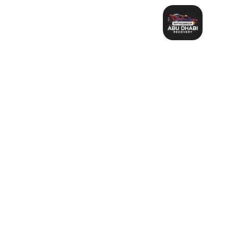
خطي
لى
لمحتوى