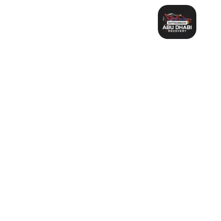
خطي
لى
لمحتوى