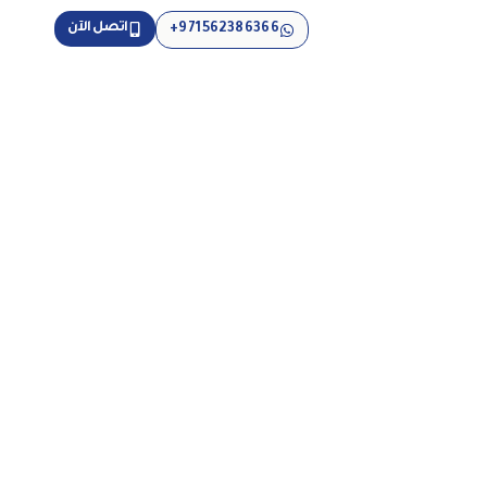
اتصل الآن
971562386366+