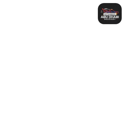
خطي
لى
لمحتوى