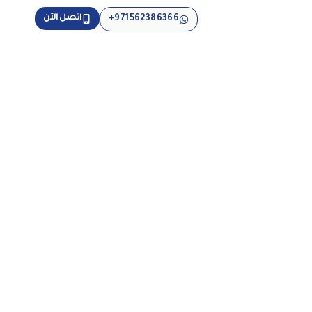
اتصل الآن
971562386366+