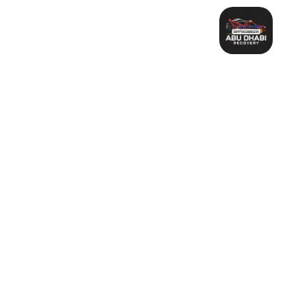
خطي
لى
لمحتوى