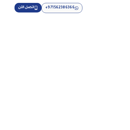
اتصل الآن
971562386366+