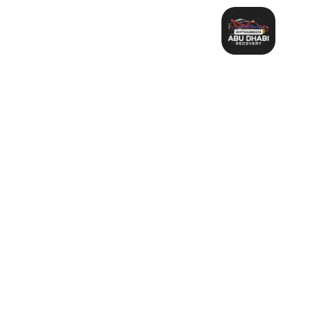
خطي
لى
لمحتوى