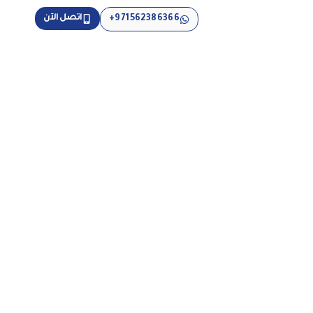
اتصل الآن
971562386366+