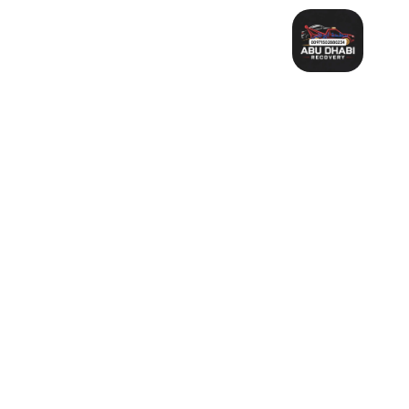
خطي
لى
لمحتوى