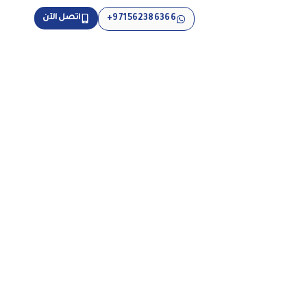
اتصل الآن
971562386366+