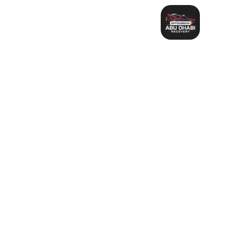
خطي
لى
لمحتوى