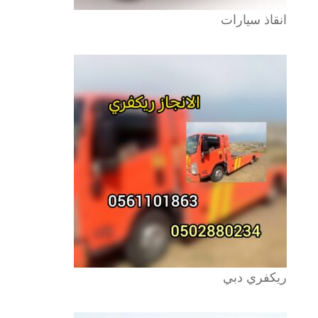
انقاذ سيارات
ريكفري دبي