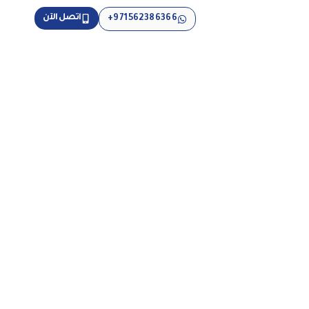
اتصل الآن
971562386366+