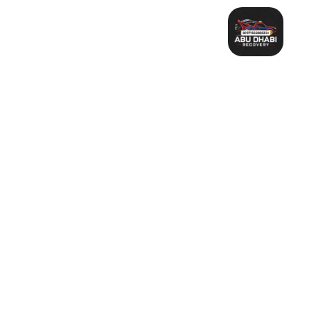
خطي
لى
لمحتوى