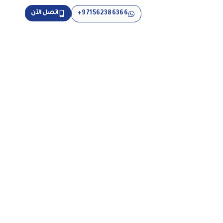
اتصل الآن
971562386366+