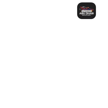
خطي
لى
لمحتوى