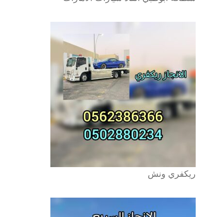
ريكفري ونش