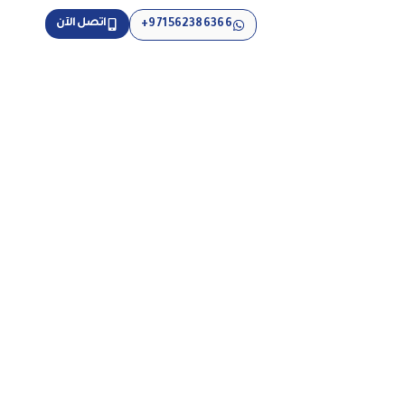
اتصل الآن
971562386366+