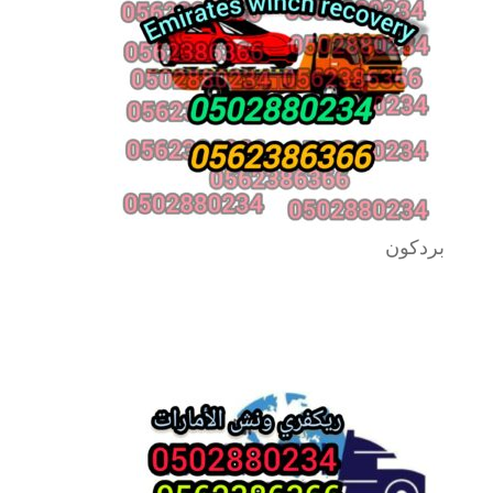
بردكون