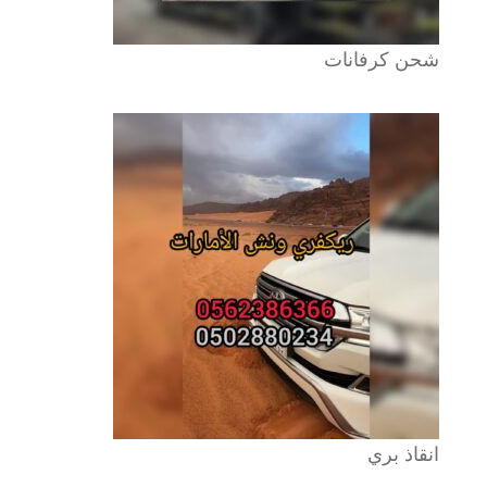
شحن كرفانات
انقاذ بري