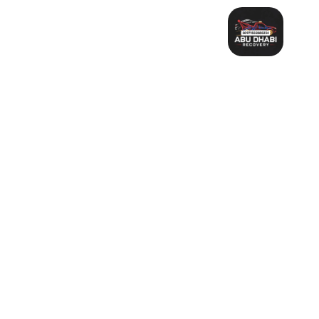
خطي
لى
لمحتوى