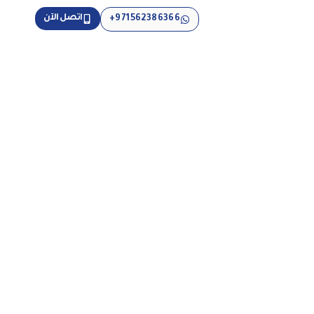
اتصل الآن
971562386366+