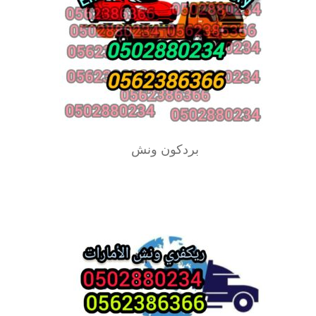
بردكون ونش