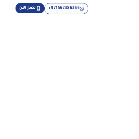
اتصل الآن
971562386366+