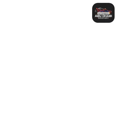
خطي
لى
لمحتوى