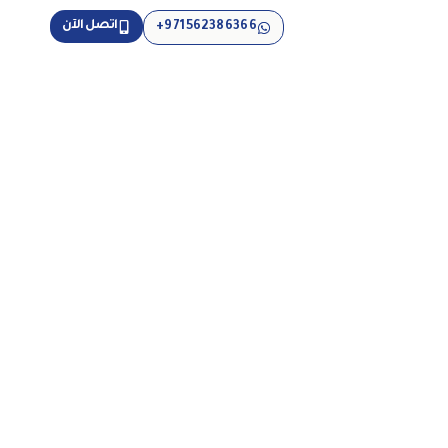
اتصل الآن
971562386366+