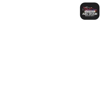
خطي
لى
لمحتوى