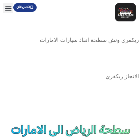
خطي
يكفري
اتصل الآن
لى
لنعيمية
جمان
لمحتوى
Recover
A
ريكفري ونش سطحة انقاذ سيارات الامارات
Nuaimiya
Ajma
الانجاز ريكفري