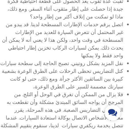
ثقبت عدة ثقوب يعد الحصول على قطعة احتياطية فكرة
جيدة إذا حصلت على إطار مثقوب أثناء السفر. ومع ذلك،
ماذا لو تمكنت من إتلاف أكثر من إطار واحد؟
اتصل برقم خدمات الإطارات المسطحة لدينا. قد يبدو من
غير المحتمل أن تتعرض السيارة للعديد من الإطارات
المسطحة في وقت واحد، ولكن هذا لا يعني أنه لا يمكن أن
يحدث ذلك. يمكن لسيارات الركاب تخزين إطار احتياطي
واحد فقط ولا يمكنها
نقل المزيد بشكل روتيني. تصبح الحاجة إلى سطحة سيارات
كتل التضاريس تحظى الرحلات على الطرق الوعرة بشعبية
كبيرة بين السائقين الأكثر جرأة. ومع ذلك، حتى لو كانت
سيارتك مصممة للسير على الطرق الوعرة،
فلا يزال من الممكن أن تغرق في الوحل أو الثلج. من
المرجح أن يواجه السائق المبتدئ مشكلة وأن تقطعت به
السبل في التضاريس الصعبة. في هذه المرحلة، يقرر
Contact
معظم الأشخاص الاتصال بوكالة استعادة السيارات. عندما
Us
تتصل بخدمة ريكفري سيارات لدينا، سنقوم بتقييم المشكلة