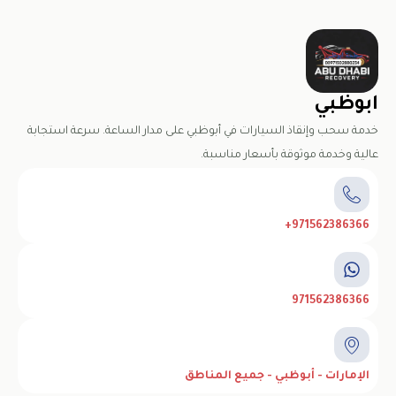
ابوظبي
خدمة سحب وإنقاذ السيارات في أبوظبي على مدار الساعة. سرعة استجابة
عالية وخدمة موثوقة بأسعار مناسبة.
971562386366+
971562386366
الإمارات - أبوظبي - جميع المناطق