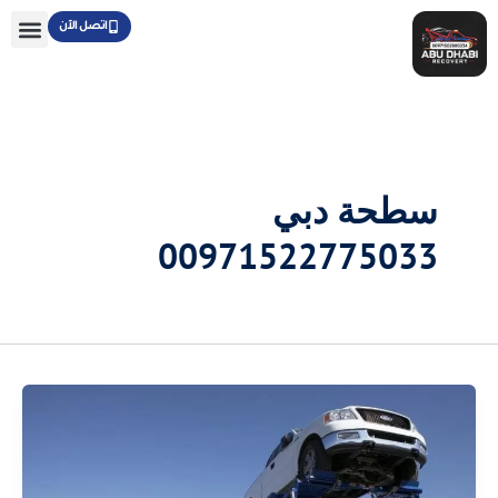
خطي
اتصل الآن
لى
لمحتوى
سطحة دبي
00971522775033