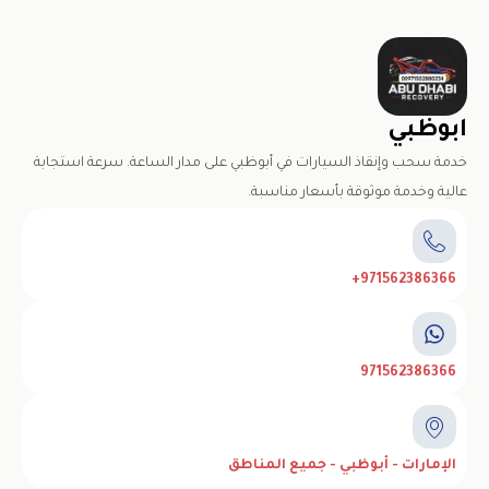
ابوظبي
خدمة سحب وإنقاذ السيارات في أبوظبي على مدار الساعة. سرعة استجابة
عالية وخدمة موثوقة بأسعار مناسبة.
971562386366+
971562386366
الإمارات - أبوظبي - جميع المناطق