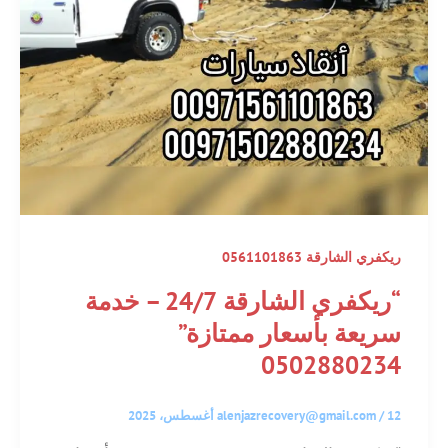
ريكفري الشارقة 0561101863
“ريكفري الشارقة 24/7 – خدمة
سريعة بأسعار ممتازة”
0502880234
12 أغسطس، 2025
/
alenjazrecovery@gmail.com