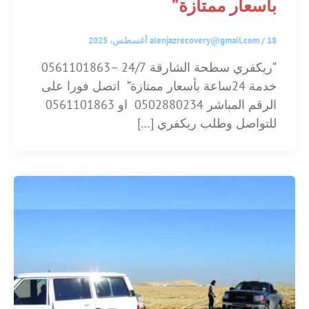
بأسعار ممتازة”
18 أغسطس، 2025
/
alenjazrecovery@gmail.com
“ريكفري سطحة الشارقة 24/7 –0561101863
خدمة 24ساعة بأسعار ممتازة” اتصل فورا على
الرقم المباشر 0502880234 او 0561101863
للتواصل وطلب ريكفري […]