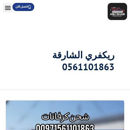
خطي
اتصل الآن
لى
لمحتوى
ريكفري الشارقة
0561101863