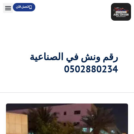
خطي
اتصل الآن
لى
لمحتوى
رقم ونش في الصناعية
0502880234