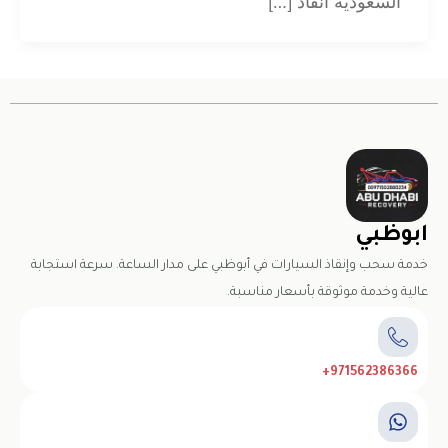
السعودية انقاذ […]
ابوظبي
خدمة سحب وإنقاذ السيارات في أبوظبي على مدار الساعة. سرعة استجابة
عالية وخدمة موثوقة بأسعار مناسبة.
971562386366+