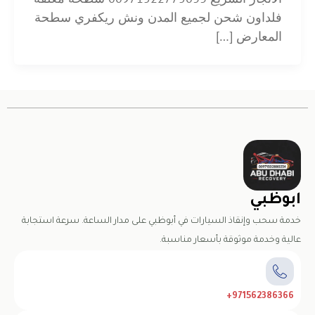
فلداون شحن لجميع المدن ونش ريكفري سطحة
المعارض […]
ابوظبي
خدمة سحب وإنقاذ السيارات في أبوظبي على مدار الساعة. سرعة استجابة
عالية وخدمة موثوقة بأسعار مناسبة.
971562386366+