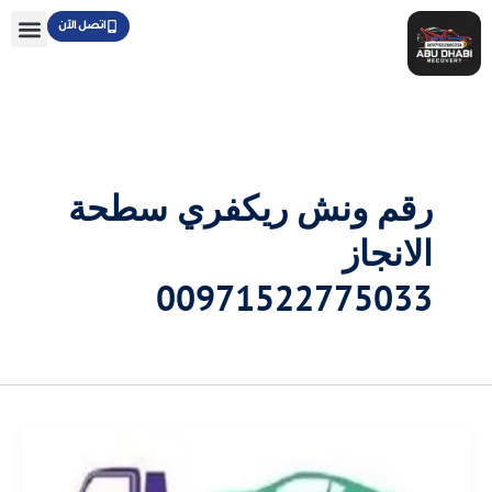
خطي
اتصل الآن
لى
لمحتوى
رقم ونش ريكفري سطحة
الانجاز
00971522775033