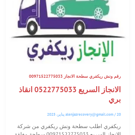
رقم ونش ريكفري سطحة الانجاز 00971522775033
الانجاز السريع 0522775033 انقاذ
بري
20 يناير، 2025
/
alenjazrecovery@gmail.com
ريكفري اطلب سطحة ونش ريكفري من شركة
الانجاز السريع 00971522775033 سطحة مغلقة