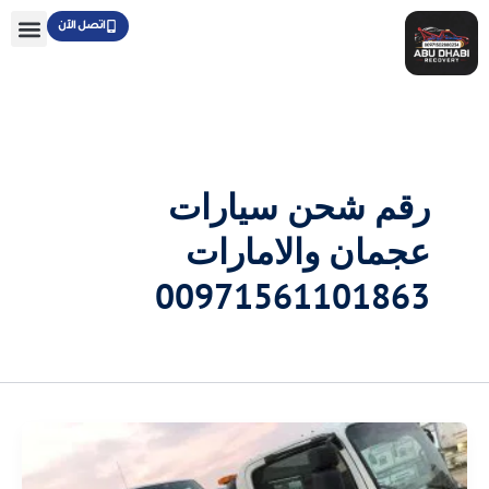
خطي
اتصل الآن
لى
لمحتوى
رقم شحن سيارات
عجمان والامارات
00971561101863