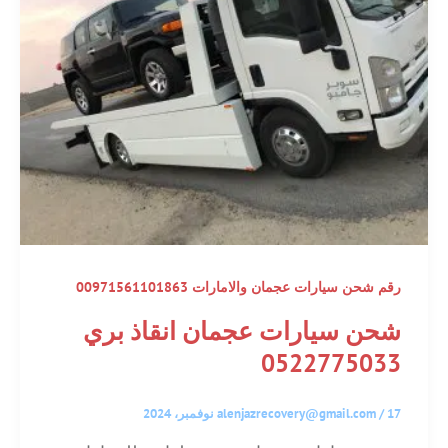
رقم شحن سيارات عجمان والامارات 00971561101863
شحن سيارات عجمان انقاذ بري
0522775033
17 نوفمبر، 2024
/
alenjazrecovery@gmail.com