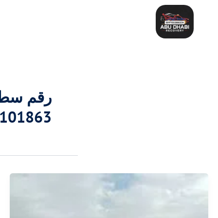
خطي
لى
لمحتوى
رقم سطحة
101863