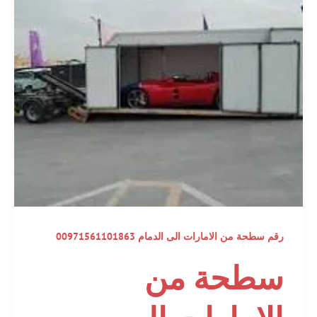
رقم سطحة من الامارات الى الدمام 00971561101863
سطحة من