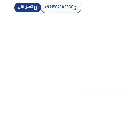
اتصل الآن
971562386366+