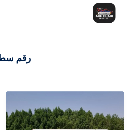
خطي
لى
لمحتوى
رقم سطحة في 