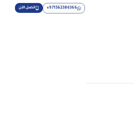
اتصل الآن
971562386366+