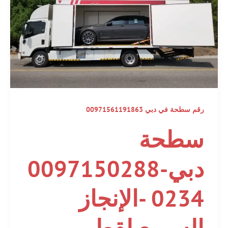
رقم سطحة في دبي 00971561191863
سطحة
دبي-0097150288
0234 -الإنجاز
السريع لقطر