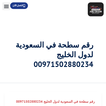
خطي
اتصل الآن
لى
لمحتوى
رقم سطحة في السعودية
لدول الخليج
00971502880234
رقم سطحة في السعودية لدول الخليج 00971502880234