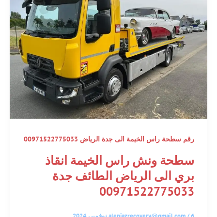
رقم سطحة راس الخيمة الى جدة الرياض 00971522775033
سطحة ونش راس الخيمة انقاذ
بري الى الرياض الطائف جدة
00971522775033
6 نوفمبر، 2024
/
alenjazrecovery@gmail.com