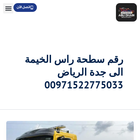
خطي
اتصل الآن
لى
لمحتوى
رقم سطحة راس الخيمة
الى جدة الرياض
00971522775033