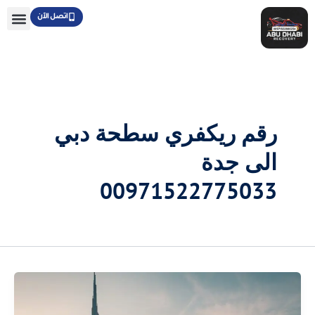
خطي
اتصل الآن
لى
لمحتوى
رقم ريكفري سطحة دبي
الى جدة
00971522775033