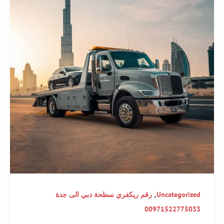
,
Uncategorized
رقم ريكفري سطحة دبي الى جدة
00971522775033