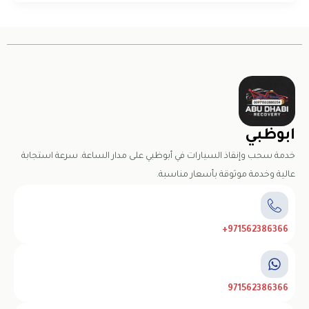
ابوظبي
خدمة سحب وإنقاذ السيارات في أبوظبي على مدار الساعة. سرعة استجابة
عالية وخدمة موثوقة بأسعار مناسبة.
971562386366+
971562386366