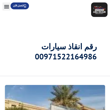
خطي
اتصل الآن
لى
لمحتوى
رقم انقاذ سيارات
00971522164986