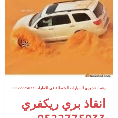
رقم انقاذ بري للسيارات المتعطلة في الامارات 0522775033
انقاذ بري ريكفري