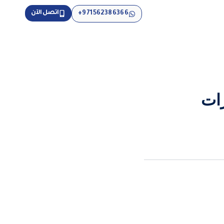
اتصل الآن
971562386366+
رات