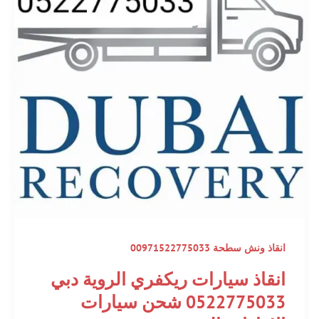
انقاذ ونش سطحة 00971522775033
انقاذ سيارات ريكفري الروية دبي
0522775033 شحن سيارات