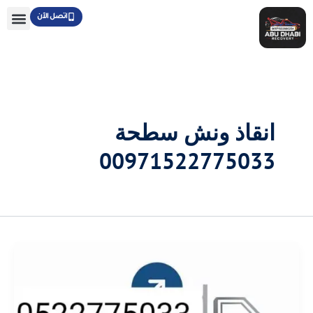
خطي
اتصل الآن
لى
لمحتوى
انقاذ ونش سطحة
00971522775033