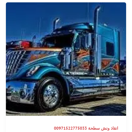
انقاذ ونش سطحة 00971522775033