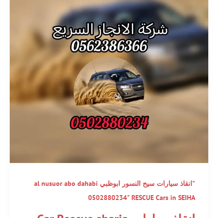
"انقاذ سيارات سيح النسور ابوظبي al nusuor abo dahabi
0502880234" RESCUE Cars in SEIHA