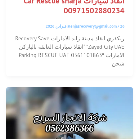
انقاذ سيارات Car Rescue sharja
00971502880234
26 فبراير، 2026
/
alenjazrecovery@gmail.com
ريكفري انقاذ مدينة زايد الامارات Recovery Save
Zayed City UAE” “انقاذ سيارات العالقة بالباركن
الامارات Parking RESCUE UAE 0561101863″
شحن