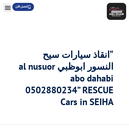
خطي
اتصل الآن
لى
لمحتوى
“انقاذ سيارات سيح
النسور ابوظبي al nusuor
abo dahabi
0502880234” RESCUE
Cars in SEIHA