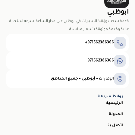
ابوظبي
خدمة سحب وإنقاذ السيارات في أبوظبي على مدار الساعة. سرعة استجابة
عالية وخدمة موثوقة بأسعار مناسبة.
971562386366+
971562386366
الإمارات - أبوظبي - جميع المناطق
روابط سريعة
الرئيسية
المدونة
اتصل بنا